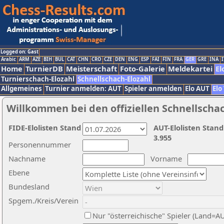
Logged on: Gast
Arabic
ARM
AZE
BIH
BUL
CAT
CHN
CRO
CZE
DEN
ENG
ESP
FAI
FIN
FRA
GER
GRE
INA
I
Home
TurnierDB
Meisterschaft
Foto-Galerie
Meldekartei
El
Turnierschach-Elozahl
Schnellschach-Elozahl
Allgemeines
Turnier anmelden: AUT
Spieler anmelden
Elo AUT
Elo
Willkommen bei den offiziellen Schnellscha
FIDE-Elolisten Stand
AUT-Elolisten Stand
3.955
Personennummer
Nachname
Vorname
Ebene
Bundesland
Spgem./Kreis/Verein
Nur "österreichische" Spieler (Land=A