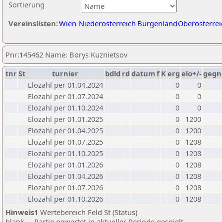
Sortierung
Vereinslisten:
Wien
Niederösterreich
Burgenland
Oberösterrei
Pnr:145462 Name: Borys Kuznietsov
tnr
St
turnier
bdld
rd
datum
f
K
erg
elo+/-
gegn
Elozahl per 01.04.2024
0
0
Elozahl per 01.07.2024
0
0
Elozahl per 01.10.2024
0
0
Elozahl per 01.01.2025
0
1200
Elozahl per 01.04.2025
0
1200
Elozahl per 01.07.2025
0
1208
Elozahl per 01.10.2025
0
1208
Elozahl per 01.01.2026
0
1208
Elozahl per 01.04.2026
0
1208
Elozahl per 01.07.2026
0
1208
Elozahl per 01.10.2026
0
1208
Hinweis1
Wertebereich Feld St (Status)
blank ... Partie gewertet in aktueller Periode gespielt