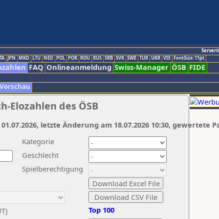
Servert
TA
JPN
MKD
LTU
NED
POL
POR
ROU
RUS
SRB
SVK
SWE
TUR
UKR
VIE
FontSize:11pt
ozahlen
FAQ
Onlineanmeldung
Swiss-Manager
ÖSB
FIDE
 Vorschau
ch-Elozahlen des ÖSB
 01.07.2026, letzte Änderung am 18.07.2026 10:30, gewertete P
Kategorie
Geschlecht
Spielberechtigung
Top 100
UT)