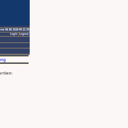
ime 06.08.2026 09:22:29
Login
Logout
artien: