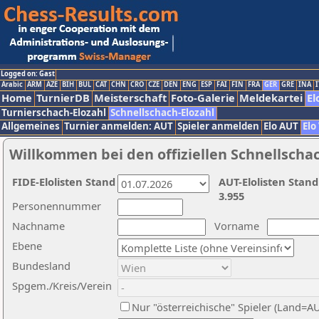
Logged on: Gast
Arabic
ARM
AZE
BIH
BUL
CAT
CHN
CRO
CZE
DEN
ENG
ESP
FAI
FIN
FRA
GER
GRE
INA
I
Home
TurnierDB
Meisterschaft
Foto-Galerie
Meldekartei
El
Turnierschach-Elozahl
Schnellschach-Elozahl
Allgemeines
Turnier anmelden: AUT
Spieler anmelden
Elo AUT
Elo
Willkommen bei den offiziellen Schnellscha
FIDE-Elolisten Stand
AUT-Elolisten Stand
3.955
Personennummer
Nachname
Vorname
Ebene
Bundesland
Spgem./Kreis/Verein
Nur "österreichische" Spieler (Land=A