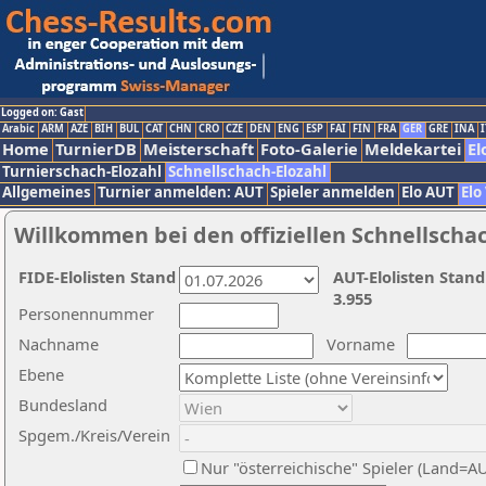
Logged on: Gast
Arabic
ARM
AZE
BIH
BUL
CAT
CHN
CRO
CZE
DEN
ENG
ESP
FAI
FIN
FRA
GER
GRE
INA
I
Home
TurnierDB
Meisterschaft
Foto-Galerie
Meldekartei
El
Turnierschach-Elozahl
Schnellschach-Elozahl
Allgemeines
Turnier anmelden: AUT
Spieler anmelden
Elo AUT
Elo
Willkommen bei den offiziellen Schnellscha
FIDE-Elolisten Stand
AUT-Elolisten Stand
3.955
Personennummer
Nachname
Vorname
Ebene
Bundesland
Spgem./Kreis/Verein
Nur "österreichische" Spieler (Land=A