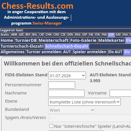
Logged on: Gast
Arabic
ARM
AZE
BIH
BUL
CAT
CHN
CRO
CZE
DEN
ENG
ESP
FAI
FIN
FRA
GER
GRE
INA
I
Home
TurnierDB
Meisterschaft
Foto-Galerie
Meldekartei
El
Turnierschach-Elozahl
Schnellschach-Elozahl
Allgemeines
Turnier anmelden: AUT
Spieler anmelden
Elo AUT
Elo
Willkommen bei den offiziellen Schnellscha
FIDE-Elolisten Stand
AUT-Elolisten Stand
3.955
Personennummer
Nachname
Vorname
Ebene
Bundesland
Spgem./Kreis/Verein
Nur "österreichische" Spieler (Land=A