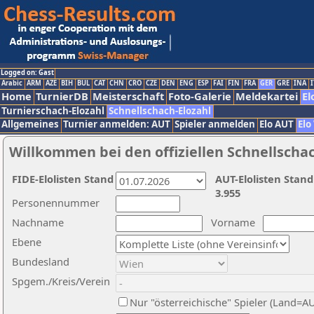
Logged on: Gast
Arabic
ARM
AZE
BIH
BUL
CAT
CHN
CRO
CZE
DEN
ENG
ESP
FAI
FIN
FRA
GER
GRE
INA
I
Home
TurnierDB
Meisterschaft
Foto-Galerie
Meldekartei
El
Turnierschach-Elozahl
Schnellschach-Elozahl
Allgemeines
Turnier anmelden: AUT
Spieler anmelden
Elo AUT
Elo
Willkommen bei den offiziellen Schnellscha
FIDE-Elolisten Stand
AUT-Elolisten Stand
3.955
Personennummer
Nachname
Vorname
Ebene
Bundesland
Spgem./Kreis/Verein
Nur "österreichische" Spieler (Land=A