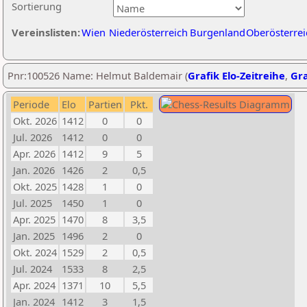
Sortierung
Vereinslisten:
Wien
Niederösterreich
Burgenland
Oberösterrei
Pnr:100526 Name: Helmut Baldemair (
Grafik Elo-Zeitreihe
,
Gra
Periode
Elo
Partien
Pkt.
Okt. 2026
1412
0
0
Jul. 2026
1412
0
0
Apr. 2026
1412
9
5
Jan. 2026
1426
2
0,5
Okt. 2025
1428
1
0
Jul. 2025
1450
1
0
Apr. 2025
1470
8
3,5
Jan. 2025
1496
2
0
Okt. 2024
1529
2
0,5
Jul. 2024
1533
8
2,5
Apr. 2024
1371
10
5,5
Jan. 2024
1412
3
1,5