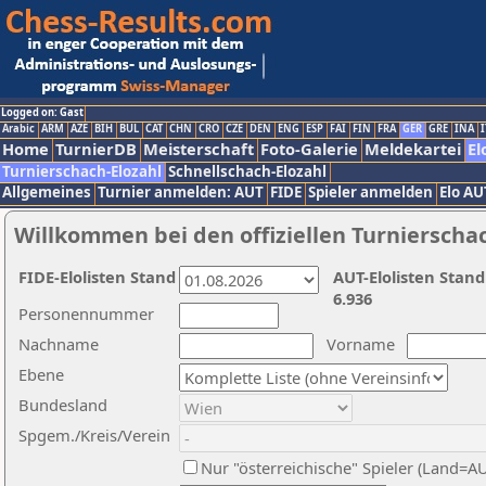
Logged on: Gast
Arabic
ARM
AZE
BIH
BUL
CAT
CHN
CRO
CZE
DEN
ENG
ESP
FAI
FIN
FRA
GER
GRE
INA
I
Home
TurnierDB
Meisterschaft
Foto-Galerie
Meldekartei
El
Turnierschach-Elozahl
Schnellschach-Elozahl
Allgemeines
Turnier anmelden: AUT
FIDE
Spieler anmelden
Elo AU
Willkommen bei den offiziellen Turnierscha
FIDE-Elolisten Stand
AUT-Elolisten Stand
6.936
Personennummer
Nachname
Vorname
Ebene
Bundesland
Spgem./Kreis/Verein
Nur "österreichische" Spieler (Land=A