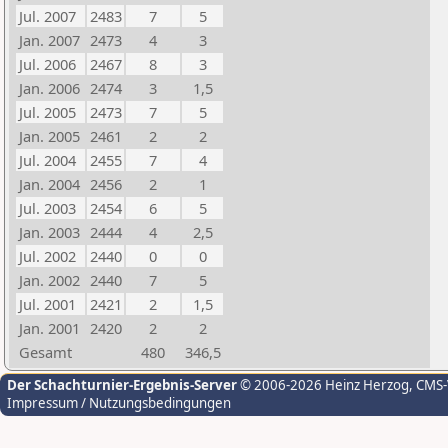
Jul. 2007
2483
7
5
Jan. 2007
2473
4
3
Jul. 2006
2467
8
3
Jan. 2006
2474
3
1,5
Jul. 2005
2473
7
5
Jan. 2005
2461
2
2
Jul. 2004
2455
7
4
Jan. 2004
2456
2
1
Jul. 2003
2454
6
5
Jan. 2003
2444
4
2,5
Jul. 2002
2440
0
0
Jan. 2002
2440
7
5
Jul. 2001
2421
2
1,5
Jan. 2001
2420
2
2
Gesamt
480
346,5
Der Schachturnier-Ergebnis-Server
© 2006-2026 Heinz Herzog
, CMS
Impressum / Nutzungsbedingungen