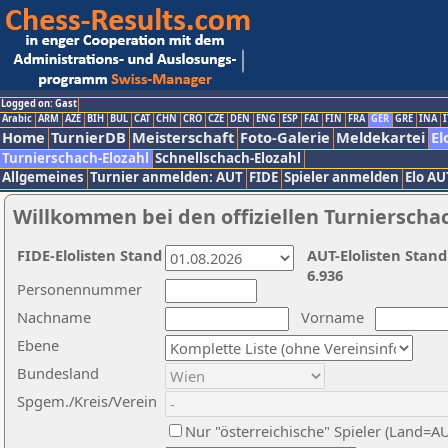
Logged on: Gast
Arabic
ARM
AZE
BIH
BUL
CAT
CHN
CRO
CZE
DEN
ENG
ESP
FAI
FIN
FRA
GER
GRE
INA
I
Home
TurnierDB
Meisterschaft
Foto-Galerie
Meldekartei
El
Turnierschach-Elozahl
Schnellschach-Elozahl
Allgemeines
Turnier anmelden: AUT
FIDE
Spieler anmelden
Elo AU
Willkommen bei den offiziellen Turnierscha
FIDE-Elolisten Stand
AUT-Elolisten Stand
6.936
Personennummer
Nachname
Vorname
Ebene
Bundesland
Spgem./Kreis/Verein
Nur "österreichische" Spieler (Land=A