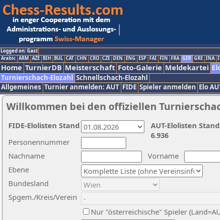
Logged on: Gast
Arabic
ARM
AZE
BIH
BUL
CAT
CHN
CRO
CZE
DEN
ENG
ESP
FAI
FIN
FRA
GER
GRE
INA
I
Home
TurnierDB
Meisterschaft
Foto-Galerie
Meldekartei
El
Turnierschach-Elozahl
Schnellschach-Elozahl
Allgemeines
Turnier anmelden: AUT
FIDE
Spieler anmelden
Elo AU
Willkommen bei den offiziellen Turnierscha
FIDE-Elolisten Stand
AUT-Elolisten Stand
6.936
Personennummer
Nachname
Vorname
Ebene
Bundesland
Spgem./Kreis/Verein
Nur "österreichische" Spieler (Land=A