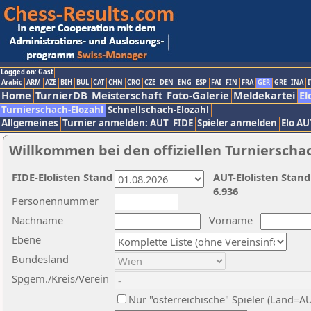
Logged on: Gast
Arabic
ARM
AZE
BIH
BUL
CAT
CHN
CRO
CZE
DEN
ENG
ESP
FAI
FIN
FRA
GER
GRE
INA
I
Home
TurnierDB
Meisterschaft
Foto-Galerie
Meldekartei
El
Turnierschach-Elozahl
Schnellschach-Elozahl
Allgemeines
Turnier anmelden: AUT
FIDE
Spieler anmelden
Elo AU
Willkommen bei den offiziellen Turnierscha
FIDE-Elolisten Stand
AUT-Elolisten Stand
6.936
Personennummer
Nachname
Vorname
Ebene
Bundesland
Spgem./Kreis/Verein
Nur "österreichische" Spieler (Land=A