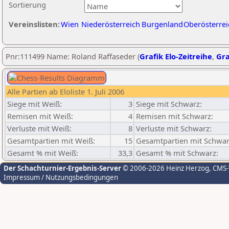
Sortierung
Vereinslisten:
Wien
Niederösterreich
Burgenland
Oberösterrei
Pnr:111499 Name: Roland Raffaseder (
Grafik Elo-Zeitreihe
,
Gra
Alle Partien ab Eloliste 1. Juli 2006
Siege mit Weiß:
3
Siege mit Schwarz:
Remisen mit Weiß:
4
Remisen mit Schwarz:
Verluste mit Weiß:
8
Verluste mit Schwarz:
Gesamtpartien mit Weiß:
15
Gesamtpartien mit Schwar
Gesamt % mit Weiß:
33,3
Gesamt % mit Schwarz:
Der Schachturnier-Ergebnis-Server
© 2006-2026 Heinz Herzog
, CMS
Impressum / Nutzungsbedingungen