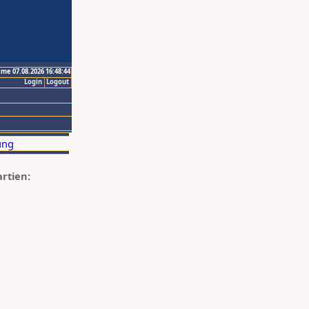
ime 07.08.2026 16:48:44
Login
Logout
artien: