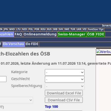
Servert
TA
JPN
MKD
LTU
NED
POL
POR
ROU
RUS
SRB
SVK
SWE
TUR
UKR
VIE
FontSize:11pt
ozahlen
FAQ
Onlineanmeldung
Swiss-Manager
ÖSB
FIDE
T
Elo Vorschau
Elo FIDE
ch-Elozahlen des ÖSB
 01.07.2026, letzte Änderung am 11.07.2026 13:14, gewertete P
Kategorie
Geschlecht
Spielberechtigung
Top 100
UT)