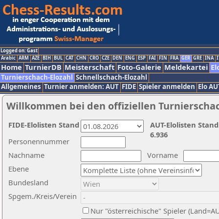
Logged on: Gast
Arabic
ARM
AZE
BIH
BUL
CAT
CHN
CRO
CZE
DEN
ENG
ESP
FAI
FIN
FRA
GER
GRE
INA
I
Home
TurnierDB
Meisterschaft
Foto-Galerie
Meldekartei
El
Turnierschach-Elozahl
Schnellschach-Elozahl
Allgemeines
Turnier anmelden: AUT
FIDE
Spieler anmelden
Elo AU
Willkommen bei den offiziellen Turnierscha
FIDE-Elolisten Stand
AUT-Elolisten Stand
6.936
Personennummer
Nachname
Vorname
Ebene
Bundesland
Spgem./Kreis/Verein
Nur "österreichische" Spieler (Land=A