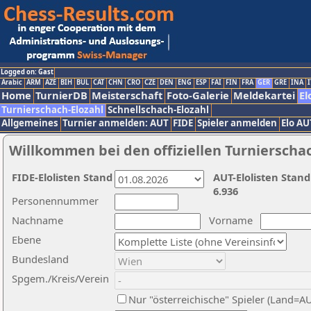
Logged on: Gast
Arabic
ARM
AZE
BIH
BUL
CAT
CHN
CRO
CZE
DEN
ENG
ESP
FAI
FIN
FRA
GER
GRE
INA
I
Home
TurnierDB
Meisterschaft
Foto-Galerie
Meldekartei
El
Turnierschach-Elozahl
Schnellschach-Elozahl
Allgemeines
Turnier anmelden: AUT
FIDE
Spieler anmelden
Elo AU
Willkommen bei den offiziellen Turnierscha
FIDE-Elolisten Stand
AUT-Elolisten Stand
6.936
Personennummer
Nachname
Vorname
Ebene
Bundesland
Spgem./Kreis/Verein
Nur "österreichische" Spieler (Land=A