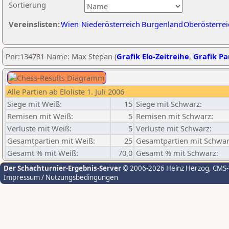
Sortierung
Vereinslisten:
Wien
Niederösterreich
Burgenland
Oberösterrei
Pnr:134781 Name: Max Stepan (
Grafik Elo-Zeitreihe
,
Grafik Par
Alle Partien ab Eloliste 1. Juli 2006
Siege mit Weiß:
15
Siege mit Schwarz:
Remisen mit Weiß:
5
Remisen mit Schwarz:
Verluste mit Weiß:
5
Verluste mit Schwarz:
Gesamtpartien mit Weiß:
25
Gesamtpartien mit Schwar
Gesamt % mit Weiß:
70,0
Gesamt % mit Schwarz:
Der Schachturnier-Ergebnis-Server
© 2006-2026 Heinz Herzog
, CMS
Impressum / Nutzungsbedingungen