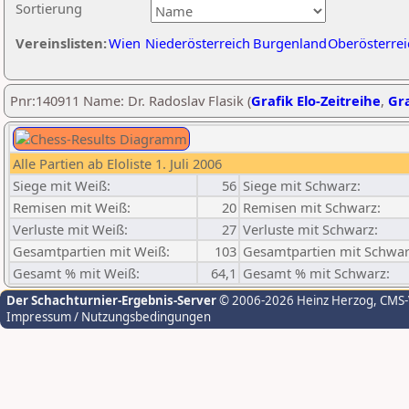
Sortierung
Vereinslisten:
Wien
Niederösterreich
Burgenland
Oberösterrei
Pnr:140911 Name: Dr. Radoslav Flasik (
Grafik Elo-Zeitreihe
,
Gra
Alle Partien ab Eloliste 1. Juli 2006
Siege mit Weiß:
56
Siege mit Schwarz:
Remisen mit Weiß:
20
Remisen mit Schwarz:
Verluste mit Weiß:
27
Verluste mit Schwarz:
Gesamtpartien mit Weiß:
103
Gesamtpartien mit Schwar
Gesamt % mit Weiß:
64,1
Gesamt % mit Schwarz:
Der Schachturnier-Ergebnis-Server
© 2006-2026 Heinz Herzog
, CMS
Impressum / Nutzungsbedingungen