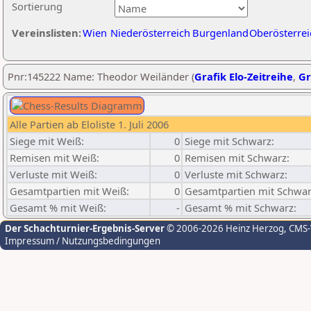
Sortierung
Vereinslisten:
Wien
Niederösterreich
Burgenland
Oberösterrei
Pnr:145222 Name: Theodor Weiländer (
Grafik Elo-Zeitreihe
,
Gr
Alle Partien ab Eloliste 1. Juli 2006
Siege mit Weiß:
0
Siege mit Schwarz:
Remisen mit Weiß:
0
Remisen mit Schwarz:
Verluste mit Weiß:
0
Verluste mit Schwarz:
Gesamtpartien mit Weiß:
0
Gesamtpartien mit Schwar
Gesamt % mit Weiß:
-
Gesamt % mit Schwarz:
Der Schachturnier-Ergebnis-Server
© 2006-2026 Heinz Herzog
, CMS
Impressum / Nutzungsbedingungen