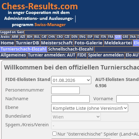
Logged on: Gast
Arabic
ARM
AZE
BIH
BUL
CAT
CHN
CRO
CZE
DEN
ENG
ESP
FAI
FIN
FRA
GER
GRE
INA
I
Home
TurnierDB
Meisterschaft
Foto-Galerie
Meldekartei
El
Turnierschach-Elozahl
Schnellschach-Elozahl
Allgemeines
Turnier anmelden: AUT
FIDE
Spieler anmelden
Elo AU
Willkommen bei den offiziellen Turnierscha
FIDE-Elolisten Stand
AUT-Elolisten Stand
6.936
Personennummer
Nachname
Vorname
Ebene
Bundesland
Spgem./Kreis/Verein
Nur "österreichische" Spieler (Land=A