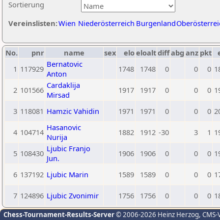
Sortierung
Vereinslisten:
Wien
Niederösterreich
Burgenland
Oberösterrei
No.
pnr
name
sex
elo
eloalt
diff
abg
anz
pkt
Bernatovic
1
117929
1748
1748
0
0
0
1
Anton
Cardaklija
2
101566
1917
1917
0
0
0
1
Mirsad
3
118081
Hamzic Vahidin
1971
1971
0
0
0
2
Hasanovic
4
104714
1882
1912
-30
3
1
1
Nurija
Ljubic Franjo
5
108430
1906
1906
0
0
0
1
Jun.
6
137192
Ljubic Marin
1589
1589
0
0
0
1
7
124896
Ljubic Zvonimir
1756
1756
0
0
0
1
Chess-Tournament-Results-Server
© 2006-2026 Heinz Herzog
, CMS-