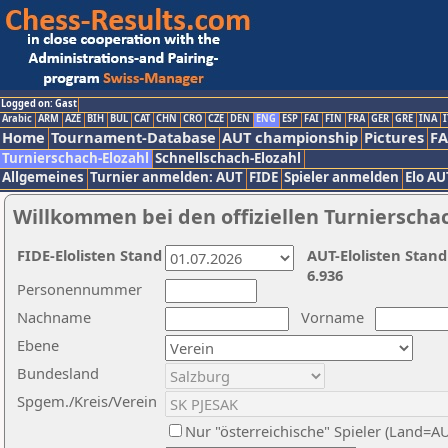
Logged on: Gast
Arabic
ARM
AZE
BIH
BUL
CAT
CHN
CRO
CZE
DEN
ENG
ESP
FAI
FIN
FRA
GER
GRE
INA
I
Home
Tournament-Database
AUT championship
Pictures
F
Turnierschach-Elozahl
Schnellschach-Elozahl
Allgemeines
Turnier anmelden: AUT
FIDE
Spieler anmelden
Elo AU
Willkommen bei den offiziellen Turnierscha
FIDE-Elolisten Stand
AUT-Elolisten Stand
6.936
Personennummer
Nachname
Vorname
Ebene
Bundesland
Spgem./Kreis/Verein
Nur "österreichische" Spieler (Land=A