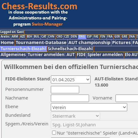
Logged on: Gast
Arabic
ARM
AZE
BIH
BUL
CAT
CHN
CRO
CZE
DEN
ENG
ESP
FAI
FIN
FRA
GER
GRE
INA
I
Home
Tournament-Database
AUT championship
Pictures
F
Turnierschach-Elozahl
Schnellschach-Elozahl
Allgemeines
Turnier anmelden: AUT
FIDE
Spieler anmelden
Elo AU
Willkommen bei den offiziellen Turnierscha
FIDE-Elolisten Stand
AUT-Elolisten Stand
13.600
Personennummer
Nachname
Vorname
Ebene
Bundesland
Spgem./Kreis/Verein
Nur "österreichische" Spieler (Land=A