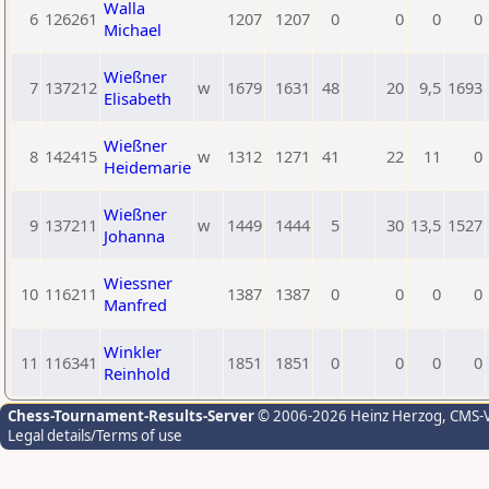
Walla
6
126261
1207
1207
0
0
0
0
Michael
Wießner
7
137212
w
1679
1631
48
20
9,5
1693
Elisabeth
Wießner
8
142415
w
1312
1271
41
22
11
0
Heidemarie
Wießner
9
137211
w
1449
1444
5
30
13,5
1527
Johanna
Wiessner
10
116211
1387
1387
0
0
0
0
Manfred
Winkler
11
116341
1851
1851
0
0
0
0
Reinhold
Chess-Tournament-Results-Server
© 2006-2026 Heinz Herzog
, CMS-
Legal details/Terms of use