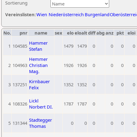
Sortierung
Vereinslisten:
Wien
Niederösterreich
Burgenland
Oberösterrei
No.
pnr
name
sex
elo
eloalt
diff
abg
anz
pkt
eloi
Hammer
1
104585
1479
1479
0
0
0
0
Stefan
Hemmer
2
104963
Christian
1926
1926
0
0
0
0
Mag.
Kirnbauer
3
137251
1352
1352
0
0
0
0
Felix
Lickl
4
108326
1787
1787
0
0
0
0
Norbert DI.
Stadtegger
5
131344
0
0
0
0
0
0
Thomas