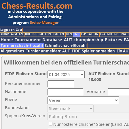
Logged on: Gast
Arabic
ARM
AZE
BIH
BUL
CAT
CHN
CRO
CZE
DEN
ENG
ESP
FAI
FIN
FRA
GER
GRE
INA
I
Home
Tournament-Database
AUT championship
Pictures
F
Turnierschach-Elozahl
Schnellschach-Elozahl
Allgemeines
Turnier anmelden: AUT
FIDE
Spieler anmelden
Elo AU
Willkommen bei den offiziellen Turnierscha
FIDE-Elolisten Stand
AUT-Elolisten Stand
13.600
Personennummer
Nachname
Vorname
Ebene
Bundesland
Spgem./Kreis/Verein
Nur "österreichische" Spieler (Land=A