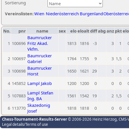
Sortierung
Vereinslisten:
Wien
Niederösterreich
Burgenland
Oberösterrei
No.
pnr
name
sex
elo
eloalt
diff
abg
anz
pkt
elo
Baumrucker
1
100696
Fritz Akad.
1813
1816
-3
3
1
Vkfm.
Baumrucker
2
100697
1764
1755
9
3
1,5
Gabriel
Baumrucker
3
100698
1650
1621
29
3
2
Horst
4
145852
Lampl Jakob
1200
1200
0
0
0
Lampl Stefan
5
107883
1561
1542
19
2
1,5
Ing. BA
Skazedonig
6
113770
1818
1818
0
0
0
Josef
Chess-Tournament-Results-Server
© 2006-2026 Heinz Herzog
, CMS-
Legal details/Terms of use