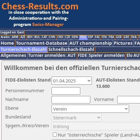
Logged on: Gast
Arabic
ARM
AZE
BIH
BUL
CAT
CHN
CRO
CZE
DEN
ENG
ESP
FAI
FIN
FRA
GER
GRE
INA
I
Home
Tournament-Database
AUT championship
Pictures
F
Turnierschach-Elozahl
Schnellschach-Elozahl
Allgemeines
Turnier anmelden: AUT
FIDE
Spieler anmelden
Elo AU
Willkommen bei den offiziellen Turnierscha
FIDE-Elolisten Stand
AUT-Elolisten Stand
13.600
Personennummer
Nachname
Vorname
Ebene
Bundesland
Spgem./Kreis/Verein
Nur "österreichische" Spieler (Land=A