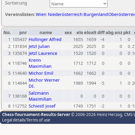
Sortierung
Vereinslisten:
Wien
Niederösterreich
Burgenland
Oberösterrei
No.
pnr
name
sex
elo
eloalt
diff
abg
anz
pkt
1
105437
Hollinger Alfred
1655
1659
-4
1
0
2
131834
Jetzl Julian
2025
2025
0
0
0
2
3
135674
Jetzl Laurence
1520
1520
0
0
0
1
Krenn
4
118746
1712
1712
0
0
0
Maximilian
5
114640
Michor Emil
1662
1662
0
0
0
Michor Werner
6
114644
1989
1994
-5
1
0
2
DI.
Salzmann
7
138168
0
0
0
0
0
Maximilian
8
112752
Schiestl Josef
1749
1751
-2
1
0
1
Chess-Tournament-Results-Server
© 2006-2026 Heinz Herzog
, CMS-
Legal details/Terms of use