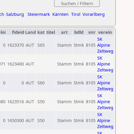
ch
Salzburg
Steiermark
Kärnten
Tirol
Vorarlberg
loi
fideid
Land
kat
titel
art
bdld
vnr
verein
SK
0
1623370
AUT
S65
Stamm
Stmk
8105
Alpine
Zeltweg
SK
971
1623400
AUT
Stamm
Stmk
8105
Alpine
Zeltweg
SK
0
0
AUT
S60
Stamm
Stmk
8105
Alpine
Zeltweg
SK
880
1623516
AUT
S50
Stamm
Stmk
8105
Alpine
Zeltweg
SK
0
1650300
AUT
S50
Stamm
Stmk
8105
Alpine
Zeltweg
SK