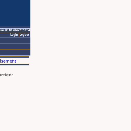
ime 06.08.2026 20:18:34
Login
Logout
artien: