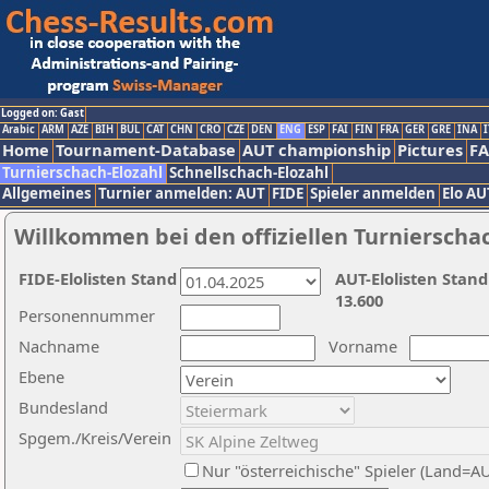
Logged on: Gast
Arabic
ARM
AZE
BIH
BUL
CAT
CHN
CRO
CZE
DEN
ENG
ESP
FAI
FIN
FRA
GER
GRE
INA
I
Home
Tournament-Database
AUT championship
Pictures
F
Turnierschach-Elozahl
Schnellschach-Elozahl
Allgemeines
Turnier anmelden: AUT
FIDE
Spieler anmelden
Elo AU
Willkommen bei den offiziellen Turnierscha
FIDE-Elolisten Stand
AUT-Elolisten Stand
13.600
Personennummer
Nachname
Vorname
Ebene
Bundesland
Spgem./Kreis/Verein
Nur "österreichische" Spieler (Land=A