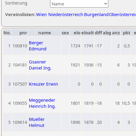
Sortierung
Vereinslisten:
Wien
Niederösterreich
Burgenland
Oberösterrei
No.
pnr
name
sex
elo
eloalt
diff
abg
anz
pkt
e
Berger
1
100810
1724
1741
-17
2
0,5
Edmund
Gsaxner
2
104181
1921
1936
-15
6
3
1
Daniel Ing.
3
107507
Kreuzer Erwin
0
0
0
0
0
Meggeneder
4
109055
1801
1819
-18
18
10,5
1
Heinrich Ing.
Mueller
5
109614
1896
1876
20
4
3
Helmut