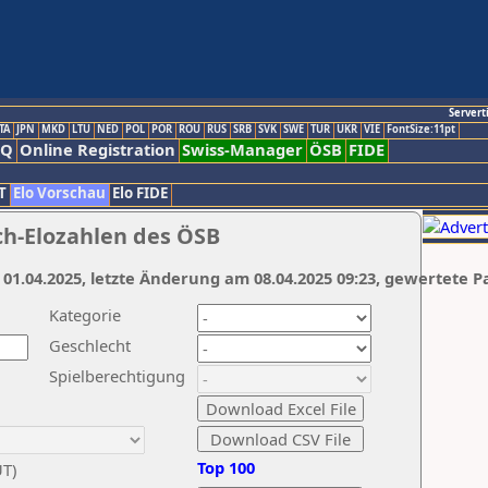
Servert
TA
JPN
MKD
LTU
NED
POL
POR
ROU
RUS
SRB
SVK
SWE
TUR
UKR
VIE
FontSize:11pt
AQ
Online Registration
Swiss-Manager
ÖSB
FIDE
T
Elo Vorschau
Elo FIDE
ch-Elozahlen des ÖSB
 01.04.2025, letzte Änderung am 08.04.2025 09:23, gewertete P
Kategorie
Geschlecht
Spielberechtigung
Top 100
UT)