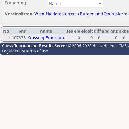
Sortierung
Vereinslisten:
Wien
Niederösterreich
Burgenland
Oberösterrei
No.
pnr
name
sex
elo
eloalt
diff
abg
anz
pkt
e
1
107378
Krassnig Franz Jun.
0
0
0
0
0
Chess-Tournament-Results-Server
© 2006-2026 Heinz Herzog
, CMS-
Legal details/Terms of use