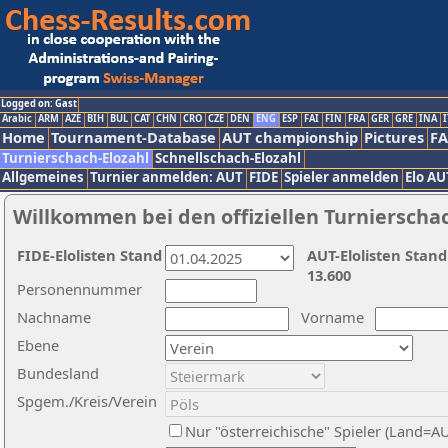
Logged on: Gast
Arabic
ARM
AZE
BIH
BUL
CAT
CHN
CRO
CZE
DEN
ENG
ESP
FAI
FIN
FRA
GER
GRE
INA
I
Home
Tournament-Database
AUT championship
Pictures
F
Turnierschach-Elozahl
Schnellschach-Elozahl
Allgemeines
Turnier anmelden: AUT
FIDE
Spieler anmelden
Elo AU
Willkommen bei den offiziellen Turnierscha
FIDE-Elolisten Stand
AUT-Elolisten Stand
13.600
Personennummer
Nachname
Vorname
Ebene
Bundesland
Spgem./Kreis/Verein
Nur "österreichische" Spieler (Land=A