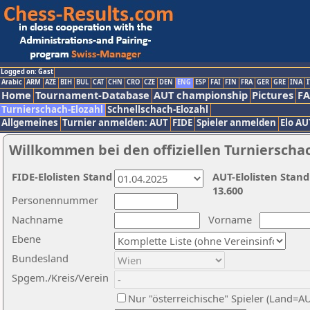
Logged on: Gast
Arabic
ARM
AZE
BIH
BUL
CAT
CHN
CRO
CZE
DEN
ENG
ESP
FAI
FIN
FRA
GER
GRE
INA
I
Home
Tournament-Database
AUT championship
Pictures
F
Turnierschach-Elozahl
Schnellschach-Elozahl
Allgemeines
Turnier anmelden: AUT
FIDE
Spieler anmelden
Elo AU
Willkommen bei den offiziellen Turnierscha
FIDE-Elolisten Stand
AUT-Elolisten Stand
13.600
Personennummer
Nachname
Vorname
Ebene
Bundesland
Spgem./Kreis/Verein
Nur "österreichische" Spieler (Land=A