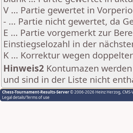
V ... Partie gewertet in Vorperi
- ... Partie nicht gewertet, da 
E ... Partie vorgemerkt zur Be
Einstiegselozahl in der nächst
K ... Korrektur wegen doppelt
Hinweis2
Kontumazen werden g
und sind in der Liste nicht enth
Chess-Tournament-Results-Server
© 2006-2026 Heinz Herzog
, CMS-
Legal details/Terms of use