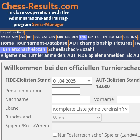
Logged on: Gast
Arabic
ARM
AZE
BIH
BUL
CAT
CHN
CRO
CZE
DEN
ENG
ESP
FAI
FIN
FRA
GER
GRE
INA
I
Home
Tournament-Database
AUT championship
Pictures
F
Turnierschach-Elozahl
Schnellschach-Elozahl
Allgemeines
Turnier anmelden: AUT
FIDE
Spieler anmelden
Elo AU
Willkommen bei den offiziellen Turnierscha
FIDE-Elolisten Stand
AUT-Elolisten Stand
13.600
Personennummer
Nachname
Vorname
Ebene
Bundesland
Spgem./Kreis/Verein
Nur "österreichische" Spieler (Land=A