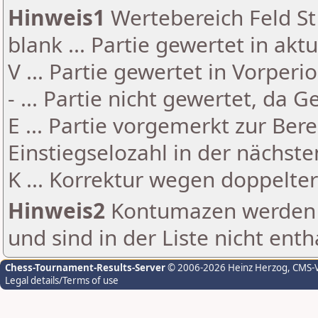
Hinweis1
Wertebereich Feld St 
blank ... Partie gewertet in akt
V ... Partie gewertet in Vorperi
- ... Partie nicht gewertet, da 
E ... Partie vorgemerkt zur Be
Einstiegselozahl in der nächst
K ... Korrektur wegen doppelt
Hinweis2
Kontumazen werden g
und sind in der Liste nicht enth
Chess-Tournament-Results-Server
© 2006-2026 Heinz Herzog
, CMS-
Legal details/Terms of use