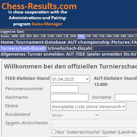
Logged on: Gast
Arabic
ARM
AZE
BIH
BUL
CAT
CHN
CRO
CZE
DEN
ENG
ESP
FAI
FIN
FRA
GER
GRE
INA
I
Home
Tournament-Database
AUT championship
Pictures
F
Turnierschach-Elozahl
Schnellschach-Elozahl
Allgemeines
Turnier anmelden: AUT
FIDE
Spieler anmelden
Elo AU
Willkommen bei den offiziellen Turnierscha
FIDE-Elolisten Stand
AUT-Elolisten Stand
13.600
Personennummer
Nachname
Vorname
Ebene
Bundesland
Spgem./Kreis/Verein
Nur "österreichische" Spieler (Land=A