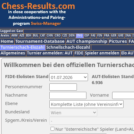
Logged on: Gast
Arabic
ARM
AZE
BIH
BUL
CAT
CHN
CRO
CZE
DEN
ENG
ESP
FAI
FIN
FRA
GER
GRE
INA
I
Home
Tournament-Database
AUT championship
Pictures
F
Turnierschach-Elozahl
Schnellschach-Elozahl
Allgemeines
Turnier anmelden: AUT
FIDE
Spieler anmelden
Elo AU
Willkommen bei den offiziellen Turnierscha
FIDE-Elolisten Stand
AUT-Elolisten Stand
6.936
Personennummer
Nachname
Vorname
Ebene
Bundesland
Spgem./Kreis/Verein
Nur "österreichische" Spieler (Land=A