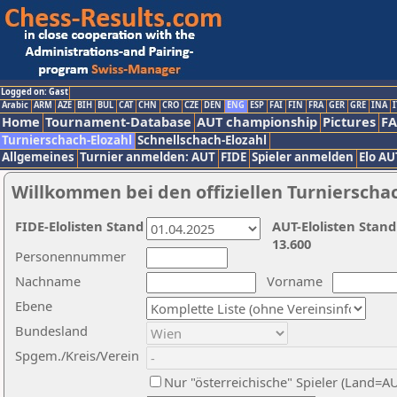
Logged on: Gast
Arabic
ARM
AZE
BIH
BUL
CAT
CHN
CRO
CZE
DEN
ENG
ESP
FAI
FIN
FRA
GER
GRE
INA
I
Home
Tournament-Database
AUT championship
Pictures
F
Turnierschach-Elozahl
Schnellschach-Elozahl
Allgemeines
Turnier anmelden: AUT
FIDE
Spieler anmelden
Elo AU
Willkommen bei den offiziellen Turnierscha
FIDE-Elolisten Stand
AUT-Elolisten Stand
13.600
Personennummer
Nachname
Vorname
Ebene
Bundesland
Spgem./Kreis/Verein
Nur "österreichische" Spieler (Land=A