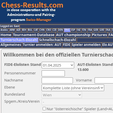
Logged on: Gast
Arabic
ARM
AZE
BIH
BUL
CAT
CHN
CRO
CZE
DEN
ENG
ESP
FAI
FIN
FRA
GER
GRE
INA
I
Home
Tournament-Database
AUT championship
Pictures
F
Turnierschach-Elozahl
Schnellschach-Elozahl
Allgemeines
Turnier anmelden: AUT
FIDE
Spieler anmelden
Elo AU
Willkommen bei den offiziellen Turnierscha
FIDE-Elolisten Stand
AUT-Elolisten Stand
13.600
Personennummer
Nachname
Vorname
Ebene
Bundesland
Spgem./Kreis/Verein
Nur "österreichische" Spieler (Land=A