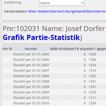
Sortierung
Vereinslisten:
Wien
Niederösterreich
Burgenland
Oberösterrei
Pnr:102031 Name: Josef Dorfer 
Grafik Partie-Statistik
)
tnr
St
turnier
bdld
rd
datum
f
K
erg
elo+/-
gegn
Elozahl per 01.01.2006
0
1350
Elozahl per 01.07.2006
0
1336
Elozahl per 01.01.2007
0
1354
Elozahl per 01.07.2007
0
1310
Elozahl per 01.01.2008
0
1325
Elozahl per 01.07.2008
0
1331
Elozahl per 01.01.2009
0
1301
Elozahl per 01.07.2009
0
1253
Elozahl per 01.01.2010
0
1311
Elozahl per 01.07.2010
0
1330