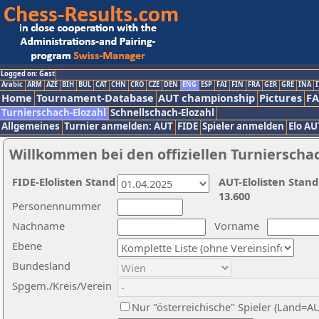
Logged on: Gast
Arabic
ARM
AZE
BIH
BUL
CAT
CHN
CRO
CZE
DEN
ENG
ESP
FAI
FIN
FRA
GER
GRE
INA
I
Home
Tournament-Database
AUT championship
Pictures
F
Turnierschach-Elozahl
Schnellschach-Elozahl
Allgemeines
Turnier anmelden: AUT
FIDE
Spieler anmelden
Elo AU
Willkommen bei den offiziellen Turnierscha
FIDE-Elolisten Stand
AUT-Elolisten Stand
13.600
Personennummer
Nachname
Vorname
Ebene
Bundesland
Spgem./Kreis/Verein
Nur "österreichische" Spieler (Land=A