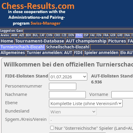
Logged on: Gast
Arabic
ARM
AZE
BIH
BUL
CAT
CHN
CRO
CZE
DEN
ENG
ESP
FAI
FIN
FRA
GER
GRE
INA
I
Home
Tournament-Database
AUT championship
Pictures
F
Turnierschach-Elozahl
Schnellschach-Elozahl
Allgemeines
Turnier anmelden: AUT
FIDE
Spieler anmelden
Elo AU
Willkommen bei den offiziellen Turnierscha
FIDE-Elolisten Stand
AUT-Elolisten Stand
6.936
Personennummer
Nachname
Vorname
Ebene
Bundesland
Spgem./Kreis/Verein
Nur "österreichische" Spieler (Land=A