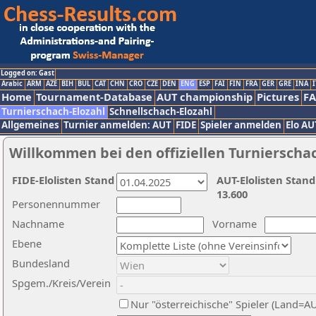
Logged on: Gast
Arabic
ARM
AZE
BIH
BUL
CAT
CHN
CRO
CZE
DEN
ENG
ESP
FAI
FIN
FRA
GER
GRE
INA
I
Home
Tournament-Database
AUT championship
Pictures
F
Turnierschach-Elozahl
Schnellschach-Elozahl
Allgemeines
Turnier anmelden: AUT
FIDE
Spieler anmelden
Elo AU
Willkommen bei den offiziellen Turnierscha
FIDE-Elolisten Stand
AUT-Elolisten Stand
13.600
Personennummer
Nachname
Vorname
Ebene
Bundesland
Spgem./Kreis/Verein
Nur "österreichische" Spieler (Land=A