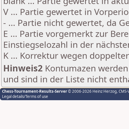
blank ... Partie gewertet in akt
V ... Partie gewertet in Vorperi
- ... Partie nicht gewertet, da 
E ... Partie vorgemerkt zur Be
Einstiegselozahl in der nächst
K ... Korrektur wegen doppelt
Hinweis2
Kontumazen werden g
und sind in der Liste nicht enth
Chess-Tournament-Results-Server
© 2006-2026 Heinz Herzog
, CMS-
Legal details/Terms of use