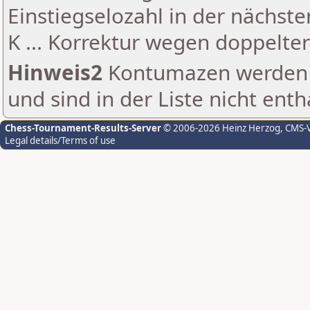
Einstiegselozahl in der nächst
K ... Korrektur wegen doppelt
Hinweis2
Kontumazen werden g
und sind in der Liste nicht enth
Chess-Tournament-Results-Server
© 2006-2026 Heinz Herzog
, CMS-
Legal details/Terms of use