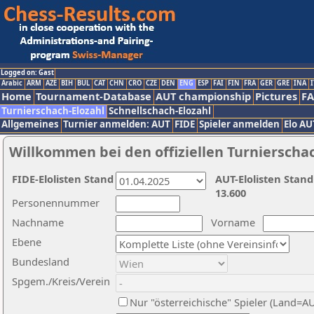
Logged on: Gast
Arabic
ARM
AZE
BIH
BUL
CAT
CHN
CRO
CZE
DEN
ENG
ESP
FAI
FIN
FRA
GER
GRE
INA
I
Home
Tournament-Database
AUT championship
Pictures
F
Turnierschach-Elozahl
Schnellschach-Elozahl
Allgemeines
Turnier anmelden: AUT
FIDE
Spieler anmelden
Elo AU
Willkommen bei den offiziellen Turnierscha
FIDE-Elolisten Stand
AUT-Elolisten Stand
13.600
Personennummer
Nachname
Vorname
Ebene
Bundesland
Spgem./Kreis/Verein
Nur "österreichische" Spieler (Land=A