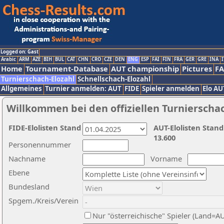
Logged on: Gast
Arabic
ARM
AZE
BIH
BUL
CAT
CHN
CRO
CZE
DEN
ENG
ESP
FAI
FIN
FRA
GER
GRE
INA
I
Home
Tournament-Database
AUT championship
Pictures
F
Turnierschach-Elozahl
Schnellschach-Elozahl
Allgemeines
Turnier anmelden: AUT
FIDE
Spieler anmelden
Elo AU
Willkommen bei den offiziellen Turnierscha
FIDE-Elolisten Stand
AUT-Elolisten Stand
13.600
Personennummer
Nachname
Vorname
Ebene
Bundesland
Spgem./Kreis/Verein
Nur "österreichische" Spieler (Land=A