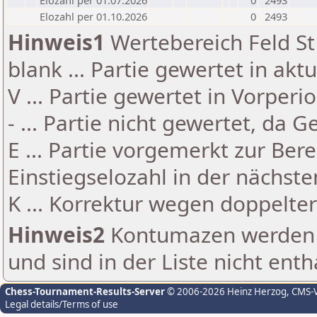
Elozahl per 01.07.2026
0
2493
Elozahl per 01.10.2026
0
2493
Hinweis1
Wertebereich Feld St 
blank ... Partie gewertet in akt
V ... Partie gewertet in Vorperi
- ... Partie nicht gewertet, da 
E ... Partie vorgemerkt zur Be
Einstiegselozahl in der nächst
K ... Korrektur wegen doppelt
Hinweis2
Kontumazen werden g
und sind in der Liste nicht enth
Chess-Tournament-Results-Server
© 2006-2026 Heinz Herzog
, CMS-
Legal details/Terms of use