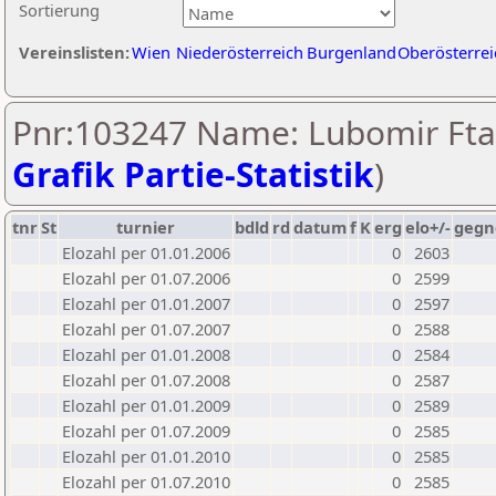
Sortierung
Vereinslisten:
Wien
Niederösterreich
Burgenland
Oberösterrei
Pnr:103247 Name: Lubomir Ftac
Grafik Partie-Statistik
)
tnr
St
turnier
bdld
rd
datum
f
K
erg
elo+/-
gegn
Elozahl per 01.01.2006
0
2603
Elozahl per 01.07.2006
0
2599
Elozahl per 01.01.2007
0
2597
Elozahl per 01.07.2007
0
2588
Elozahl per 01.01.2008
0
2584
Elozahl per 01.07.2008
0
2587
Elozahl per 01.01.2009
0
2589
Elozahl per 01.07.2009
0
2585
Elozahl per 01.01.2010
0
2585
Elozahl per 01.07.2010
0
2585