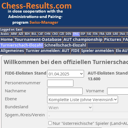
Logged on: Gast
Arabic
ARM
AZE
BIH
BUL
CAT
CHN
CRO
CZE
DEN
ENG
ESP
FAI
FIN
FRA
GER
GRE
INA
I
Home
Tournament-Database
AUT championship
Pictures
F
Turnierschach-Elozahl
Schnellschach-Elozahl
Allgemeines
Turnier anmelden: AUT
FIDE
Spieler anmelden
Elo AU
Willkommen bei den offiziellen Turnierscha
FIDE-Elolisten Stand
AUT-Elolisten Stand
13.600
Personennummer
Nachname
Vorname
Ebene
Bundesland
Spgem./Kreis/Verein
Nur "österreichische" Spieler (Land=A