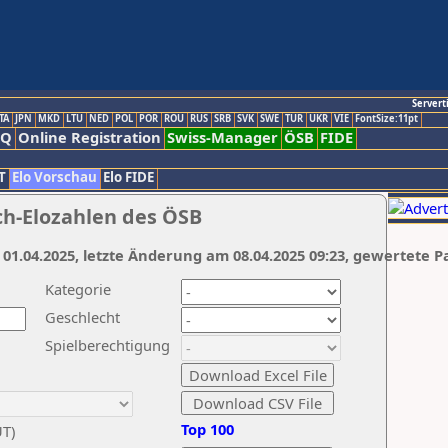
Servert
TA
JPN
MKD
LTU
NED
POL
POR
ROU
RUS
SRB
SVK
SWE
TUR
UKR
VIE
FontSize:11pt
AQ
Online Registration
Swiss-Manager
ÖSB
FIDE
T
Elo Vorschau
Elo FIDE
ch-Elozahlen des ÖSB
 01.04.2025, letzte Änderung am 08.04.2025 09:23, gewertete P
Kategorie
Geschlecht
Spielberechtigung
Top 100
UT)