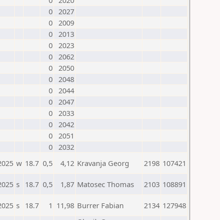
0
2020
0
2027
0
2009
0
2013
0
2023
0
2062
0
2050
0
2048
0
2044
0
2047
0
2033
0
2042
0
2051
0
2032
2025
w
18.7
0,5
4,12
Kravanja Georg
2198
107421
2025
s
18.7
0,5
1,87
Matosec Thomas
2103
108891
2025
s
18.7
1
11,98
Burrer Fabian
2134
127948