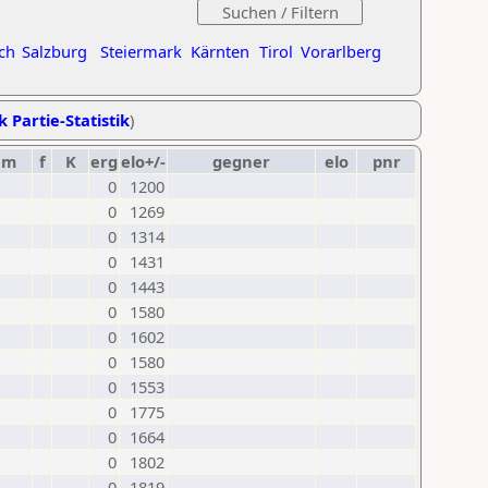
ch
Salzburg
Steiermark
Kärnten
Tirol
Vorarlberg
k Partie-Statistik
)
um
f
K
erg
elo+/-
gegner
elo
pnr
0
1200
0
1269
0
1314
0
1431
0
1443
0
1580
0
1602
0
1580
0
1553
0
1775
0
1664
0
1802
0
1819