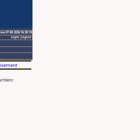
ime 07.08.2026 16:30:19
Login
Logout
artien: