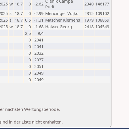
Olenik Campa
2025
w
18.7
0
-2,62
2340
146177
Rudi
2025
s
18.7
0
-2,99
Mencinger Vojko
2315
109102
2025
s
18.7
0,5
-1,31
Mascher Klemens
1979
108869
2025
w
18.7
0
-1,68
Halvax Georg
2418
104549
2,5
9,4
0
2041
0
2041
0
2032
0
2037
0
2051
0
2049
0
2049
 der nächsten Wertungsperiode.
d in der Liste nicht enthalten.