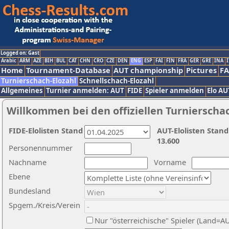
Logged on: Gast
Arabic
ARM
AZE
BIH
BUL
CAT
CHN
CRO
CZE
DEN
ENG
ESP
FAI
FIN
FRA
GER
GRE
INA
I
Home
Tournament-Database
AUT championship
Pictures
F
Turnierschach-Elozahl
Schnellschach-Elozahl
Allgemeines
Turnier anmelden: AUT
FIDE
Spieler anmelden
Elo AU
Willkommen bei den offiziellen Turnierscha
FIDE-Elolisten Stand
AUT-Elolisten Stand
13.600
Personennummer
Nachname
Vorname
Ebene
Bundesland
Spgem./Kreis/Verein
Nur "österreichische" Spieler (Land=A