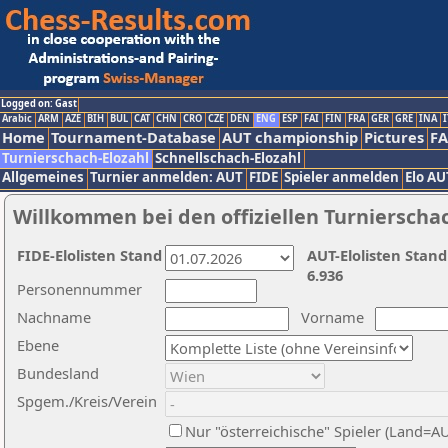
Logged on: Gast
Arabic
ARM
AZE
BIH
BUL
CAT
CHN
CRO
CZE
DEN
ENG
ESP
FAI
FIN
FRA
GER
GRE
INA
I
Home
Tournament-Database
AUT championship
Pictures
F
Turnierschach-Elozahl
Schnellschach-Elozahl
Allgemeines
Turnier anmelden: AUT
FIDE
Spieler anmelden
Elo AU
Willkommen bei den offiziellen Turnierscha
FIDE-Elolisten Stand
AUT-Elolisten Stand
6.936
Personennummer
Nachname
Vorname
Ebene
Bundesland
Spgem./Kreis/Verein
Nur "österreichische" Spieler (Land=A