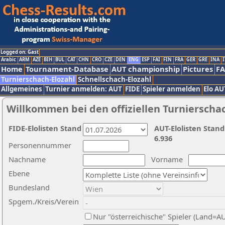
Logged on: Gast
Arabic
ARM
AZE
BIH
BUL
CAT
CHN
CRO
CZE
DEN
ENG
ESP
FAI
FIN
FRA
GER
GRE
INA
I
Home
Tournament-Database
AUT championship
Pictures
F
Turnierschach-Elozahl
Schnellschach-Elozahl
Allgemeines
Turnier anmelden: AUT
FIDE
Spieler anmelden
Elo AU
Willkommen bei den offiziellen Turnierscha
FIDE-Elolisten Stand
AUT-Elolisten Stand
6.936
Personennummer
Nachname
Vorname
Ebene
Bundesland
Spgem./Kreis/Verein
Nur "österreichische" Spieler (Land=A