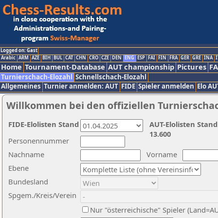
Logged on: Gast
Arabic
ARM
AZE
BIH
BUL
CAT
CHN
CRO
CZE
DEN
ENG
ESP
FAI
FIN
FRA
GER
GRE
INA
I
Home
Tournament-Database
AUT championship
Pictures
F
Turnierschach-Elozahl
Schnellschach-Elozahl
Allgemeines
Turnier anmelden: AUT
FIDE
Spieler anmelden
Elo AU
Willkommen bei den offiziellen Turnierscha
FIDE-Elolisten Stand
AUT-Elolisten Stand
13.600
Personennummer
Nachname
Vorname
Ebene
Bundesland
Spgem./Kreis/Verein
Nur "österreichische" Spieler (Land=A