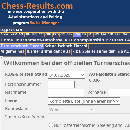
Logged on: Gast
Arabic
ARM
AZE
BIH
BUL
CAT
CHN
CRO
CZE
DEN
ENG
ESP
FAI
FIN
FRA
GER
GRE
INA
I
Home
Tournament-Database
AUT championship
Pictures
F
Turnierschach-Elozahl
Schnellschach-Elozahl
Allgemeines
Turnier anmelden: AUT
FIDE
Spieler anmelden
Elo AU
Willkommen bei den offiziellen Turnierscha
FIDE-Elolisten Stand
AUT-Elolisten Stand
6.936
Personennummer
Nachname
Vorname
Ebene
Bundesland
Spgem./Kreis/Verein
Nur "österreichische" Spieler (Land=A