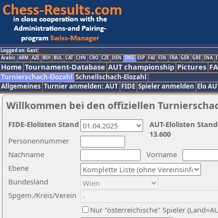
Logged on: Gast
Arabic
ARM
AZE
BIH
BUL
CAT
CHN
CRO
CZE
DEN
ENG
ESP
FAI
FIN
FRA
GER
GRE
INA
I
Home
Tournament-Database
AUT championship
Pictures
F
Turnierschach-Elozahl
Schnellschach-Elozahl
Allgemeines
Turnier anmelden: AUT
FIDE
Spieler anmelden
Elo AU
Willkommen bei den offiziellen Turnierscha
FIDE-Elolisten Stand
AUT-Elolisten Stand
13.600
Personennummer
Nachname
Vorname
Ebene
Bundesland
Spgem./Kreis/Verein
Nur "österreichische" Spieler (Land=A