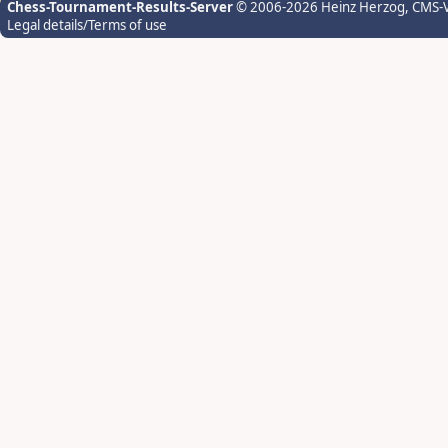
Chess-Tournament-Results-Server
© 2006-2026 Heinz Herzog
, CMS-
Legal details/Terms of use