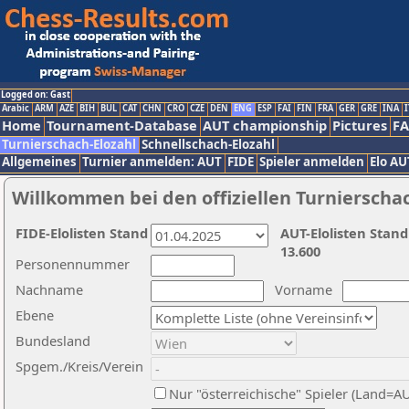
Logged on: Gast
Arabic
ARM
AZE
BIH
BUL
CAT
CHN
CRO
CZE
DEN
ENG
ESP
FAI
FIN
FRA
GER
GRE
INA
I
Home
Tournament-Database
AUT championship
Pictures
F
Turnierschach-Elozahl
Schnellschach-Elozahl
Allgemeines
Turnier anmelden: AUT
FIDE
Spieler anmelden
Elo AU
Willkommen bei den offiziellen Turnierscha
FIDE-Elolisten Stand
AUT-Elolisten Stand
13.600
Personennummer
Nachname
Vorname
Ebene
Bundesland
Spgem./Kreis/Verein
Nur "österreichische" Spieler (Land=A