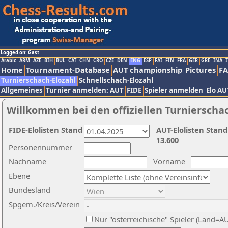
Logged on: Gast
Arabic
ARM
AZE
BIH
BUL
CAT
CHN
CRO
CZE
DEN
ENG
ESP
FAI
FIN
FRA
GER
GRE
INA
I
Home
Tournament-Database
AUT championship
Pictures
F
Turnierschach-Elozahl
Schnellschach-Elozahl
Allgemeines
Turnier anmelden: AUT
FIDE
Spieler anmelden
Elo AU
Willkommen bei den offiziellen Turnierscha
FIDE-Elolisten Stand
AUT-Elolisten Stand
13.600
Personennummer
Nachname
Vorname
Ebene
Bundesland
Spgem./Kreis/Verein
Nur "österreichische" Spieler (Land=A