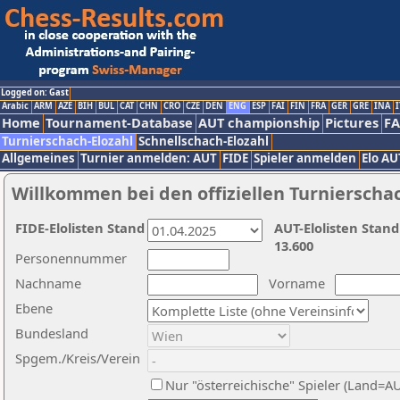
Logged on: Gast
Arabic
ARM
AZE
BIH
BUL
CAT
CHN
CRO
CZE
DEN
ENG
ESP
FAI
FIN
FRA
GER
GRE
INA
I
Home
Tournament-Database
AUT championship
Pictures
F
Turnierschach-Elozahl
Schnellschach-Elozahl
Allgemeines
Turnier anmelden: AUT
FIDE
Spieler anmelden
Elo AU
Willkommen bei den offiziellen Turnierscha
FIDE-Elolisten Stand
AUT-Elolisten Stand
13.600
Personennummer
Nachname
Vorname
Ebene
Bundesland
Spgem./Kreis/Verein
Nur "österreichische" Spieler (Land=A