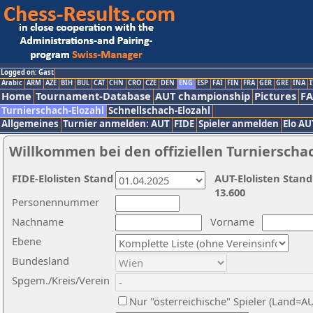
Logged on: Gast
Arabic
ARM
AZE
BIH
BUL
CAT
CHN
CRO
CZE
DEN
ENG
ESP
FAI
FIN
FRA
GER
GRE
INA
I
Home
Tournament-Database
AUT championship
Pictures
F
Turnierschach-Elozahl
Schnellschach-Elozahl
Allgemeines
Turnier anmelden: AUT
FIDE
Spieler anmelden
Elo AU
Willkommen bei den offiziellen Turnierscha
FIDE-Elolisten Stand
AUT-Elolisten Stand
13.600
Personennummer
Nachname
Vorname
Ebene
Bundesland
Spgem./Kreis/Verein
Nur "österreichische" Spieler (Land=A