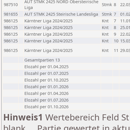
AUT STMK 2425 NORD Obersteirische
987510
Stmk
8
22.0
Liga
981655
AUT STMK 2425 Steirische Landesliga
Stmk
7
01.0
986125
Kärntner Liga 2024/2025
Knt
7
11.0
986125
Kärntner Liga 2024/2025
Knt
8
25.0
986125
Kärntner Liga 2024/2025
Knt
9
22.0
986125
Kärntner Liga 2024/2025
Knt
10
15.0
986125
Kärntner Liga 2024/2025
Knt
11
29.0
Gesamtpartien 13
Elozahl per 01.04.2025
Elozahl per 01.07.2025
Elozahl per 01.10.2025
Elozahl per 01.01.2026
Elozahl per 01.04.2026
Elozahl per 01.07.2026
Elozahl per 01.10.2026
Hinweis1
Wertebereich Feld St 
blank ... Partie gewertet in akt