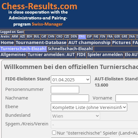
Logged on: Gast
Arabic
ARM
AZE
BIH
BUL
CAT
CHN
CRO
CZE
DEN
ENG
ESP
FAI
FIN
FRA
GER
GRE
INA
I
Home
Tournament-Database
AUT championship
Pictures
F
Turnierschach-Elozahl
Schnellschach-Elozahl
Allgemeines
Turnier anmelden: AUT
FIDE
Spieler anmelden
Elo AU
Willkommen bei den offiziellen Turnierscha
FIDE-Elolisten Stand
AUT-Elolisten Stand
13.600
Personennummer
Nachname
Vorname
Ebene
Bundesland
Spgem./Kreis/Verein
Nur "österreichische" Spieler (Land=A