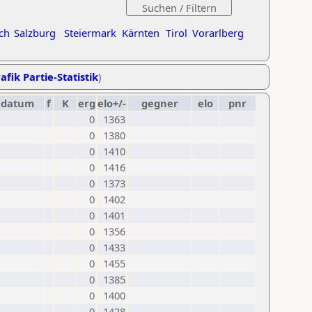
ch
Salzburg
Steiermark
Kärnten
Tirol
Vorarlberg
afik Partie-Statistik
)
datum
f
K
erg
elo+/-
gegner
elo
pnr
0
1363
0
1380
0
1410
0
1416
0
1373
0
1402
0
1401
0
1356
0
1433
0
1455
0
1385
0
1400
0
1428