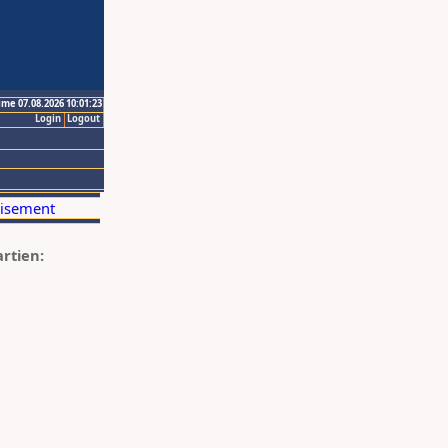
ime 07.08.2026 10:01:23
Login
Logout
artien: