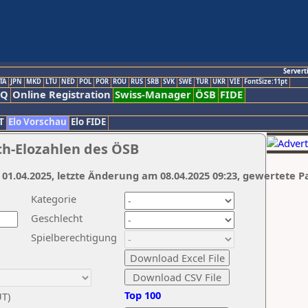
Servert
TA
JPN
MKD
LTU
NED
POL
POR
ROU
RUS
SRB
SVK
SWE
TUR
UKR
VIE
FontSize:11pt
AQ
Online Registration
Swiss-Manager
ÖSB
FIDE
T
Elo Vorschau
Elo FIDE
ch-Elozahlen des ÖSB
 01.04.2025, letzte Änderung am 08.04.2025 09:23, gewertete P
Kategorie
Geschlecht
Spielberechtigung
Top 100
UT)