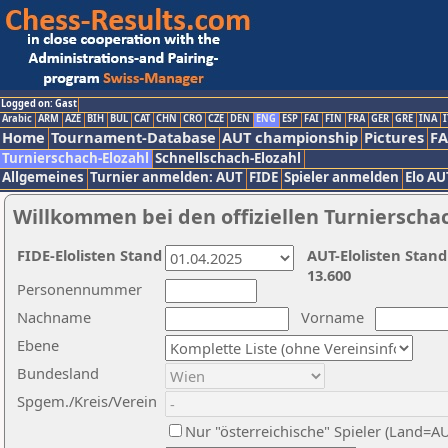
Logged on: Gast
Arabic
ARM
AZE
BIH
BUL
CAT
CHN
CRO
CZE
DEN
ENG
ESP
FAI
FIN
FRA
GER
GRE
INA
I
Home
Tournament-Database
AUT championship
Pictures
F
Turnierschach-Elozahl
Schnellschach-Elozahl
Allgemeines
Turnier anmelden: AUT
FIDE
Spieler anmelden
Elo AU
Willkommen bei den offiziellen Turnierscha
FIDE-Elolisten Stand
AUT-Elolisten Stand
13.600
Personennummer
Nachname
Vorname
Ebene
Bundesland
Spgem./Kreis/Verein
Nur "österreichische" Spieler (Land=A