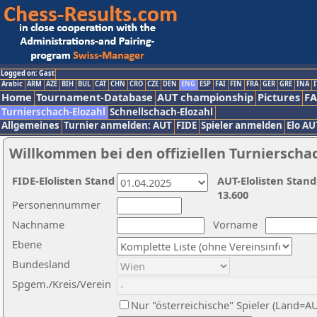
Logged on: Gast
Arabic
ARM
AZE
BIH
BUL
CAT
CHN
CRO
CZE
DEN
ENG
ESP
FAI
FIN
FRA
GER
GRE
INA
I
Home
Tournament-Database
AUT championship
Pictures
F
Turnierschach-Elozahl
Schnellschach-Elozahl
Allgemeines
Turnier anmelden: AUT
FIDE
Spieler anmelden
Elo AU
Willkommen bei den offiziellen Turnierscha
FIDE-Elolisten Stand
AUT-Elolisten Stand
13.600
Personennummer
Nachname
Vorname
Ebene
Bundesland
Spgem./Kreis/Verein
Nur "österreichische" Spieler (Land=A