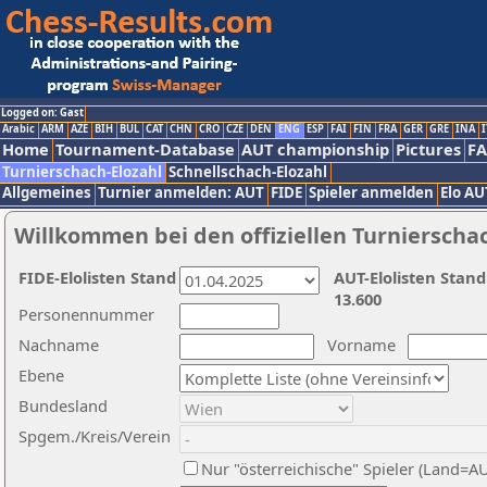
Logged on: Gast
Arabic
ARM
AZE
BIH
BUL
CAT
CHN
CRO
CZE
DEN
ENG
ESP
FAI
FIN
FRA
GER
GRE
INA
I
Home
Tournament-Database
AUT championship
Pictures
F
Turnierschach-Elozahl
Schnellschach-Elozahl
Allgemeines
Turnier anmelden: AUT
FIDE
Spieler anmelden
Elo AU
Willkommen bei den offiziellen Turnierscha
FIDE-Elolisten Stand
AUT-Elolisten Stand
13.600
Personennummer
Nachname
Vorname
Ebene
Bundesland
Spgem./Kreis/Verein
Nur "österreichische" Spieler (Land=A