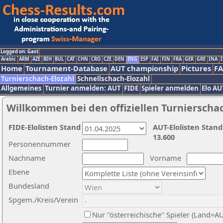
Logged on: Gast
Arabic
ARM
AZE
BIH
BUL
CAT
CHN
CRO
CZE
DEN
ENG
ESP
FAI
FIN
FRA
GER
GRE
INA
I
Home
Tournament-Database
AUT championship
Pictures
F
Turnierschach-Elozahl
Schnellschach-Elozahl
Allgemeines
Turnier anmelden: AUT
FIDE
Spieler anmelden
Elo AU
Willkommen bei den offiziellen Turnierscha
FIDE-Elolisten Stand
AUT-Elolisten Stand
13.600
Personennummer
Nachname
Vorname
Ebene
Bundesland
Spgem./Kreis/Verein
Nur "österreichische" Spieler (Land=A