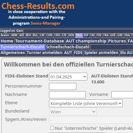
Logged on: Gast
Arabic
ARM
AZE
BIH
BUL
CAT
CHN
CRO
CZE
DEN
ENG
ESP
FAI
FIN
FRA
GER
GRE
INA
I
Home
Tournament-Database
AUT championship
Pictures
F
Turnierschach-Elozahl
Schnellschach-Elozahl
Allgemeines
Turnier anmelden: AUT
FIDE
Spieler anmelden
Elo AU
Willkommen bei den offiziellen Turnierscha
FIDE-Elolisten Stand
AUT-Elolisten Stand
13.600
Personennummer
Nachname
Vorname
Ebene
Bundesland
Spgem./Kreis/Verein
Nur "österreichische" Spieler (Land=A