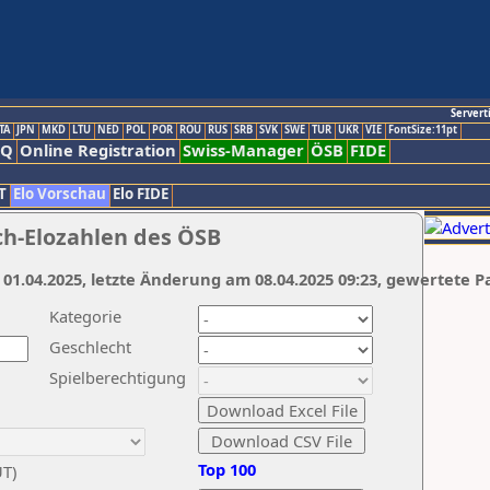
Servert
TA
JPN
MKD
LTU
NED
POL
POR
ROU
RUS
SRB
SVK
SWE
TUR
UKR
VIE
FontSize:11pt
AQ
Online Registration
Swiss-Manager
ÖSB
FIDE
T
Elo Vorschau
Elo FIDE
ch-Elozahlen des ÖSB
 01.04.2025, letzte Änderung am 08.04.2025 09:23, gewertete P
Kategorie
Geschlecht
Spielberechtigung
Top 100
UT)