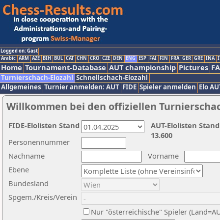
Logged on: Gast
Arabic
ARM
AZE
BIH
BUL
CAT
CHN
CRO
CZE
DEN
ENG
ESP
FAI
FIN
FRA
GER
GRE
INA
I
Home
Tournament-Database
AUT championship
Pictures
F
Turnierschach-Elozahl
Schnellschach-Elozahl
Allgemeines
Turnier anmelden: AUT
FIDE
Spieler anmelden
Elo AU
Willkommen bei den offiziellen Turnierscha
FIDE-Elolisten Stand
AUT-Elolisten Stand
13.600
Personennummer
Nachname
Vorname
Ebene
Bundesland
Spgem./Kreis/Verein
Nur "österreichische" Spieler (Land=A